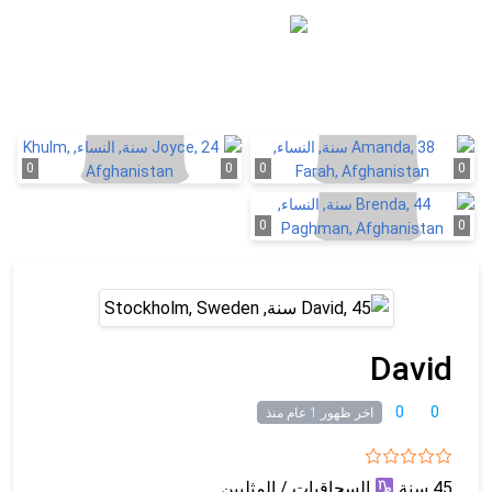
يسجل
تسجيل الدخول
0
0
0
0
0
0
David
0
0
اخر ظهور 1 عام منذ
45 سنة
السحاقيات / المثليين